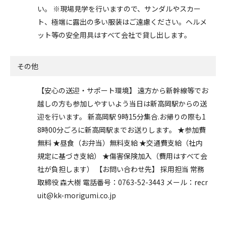
い。 ※現場見学を行いますので、サンダルやスカー
ト、極端に露出の多い服装はご遠慮ください。ヘルメ
ット等の安全用具はすべて会社で貸し出します。
その他
【安心の送迎・サポート環境】 遠方から新幹線等でお
越しの方も参加しやすいよう当日は新高岡駅からの送
迎を行います。 新高岡駅 9時15分集合.お帰りの際も1
8時00分ごろに新高岡駅までお送りします。 ★参加費
無料 ★昼食（お弁当）無料支給 ★交通費支給（社内
規定に基づき支給） ★傷害保険加入（費用はすべて会
社が負担します） 【お問い合わせ先】 採用担当 常務
取締役 森大樹 電話番号：0763-52-3443 メール：recr
uit@kk-morigumi.co.jp