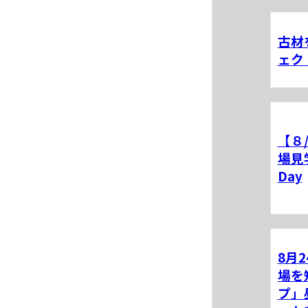
古材
ェク
【８
場見
Day
8月
場を
プ」