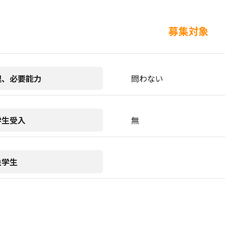
募集対象
理、必要能力
問わない
学生受入
無
象学生