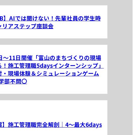
EB】AIでは聞けない！先輩社員の学生時
ャリアステップ座談会
7日～11日開催「富山のまちづくりの現場
る！施工管理職5daysインターンシップ」
付・現場体験＆シミュレーションゲーム
/学部不問〇
償】施工管理職完全解剖｜4～最大6days