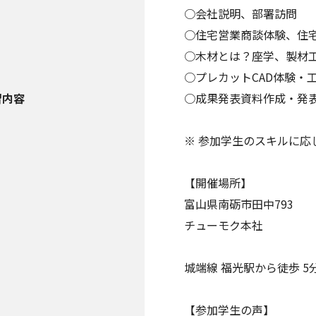
○会社説明、部署訪問
○住宅営業商談体験、住
○木材とは？座学、製材
○プレカットCAD体験・
習内容
○成果発表資料作成・発
※ 参加学生のスキルに応
【開催場所】
富山県南砺市田中793
チューモク本社
城端線 福光駅から徒歩 5
【参加学生の声】