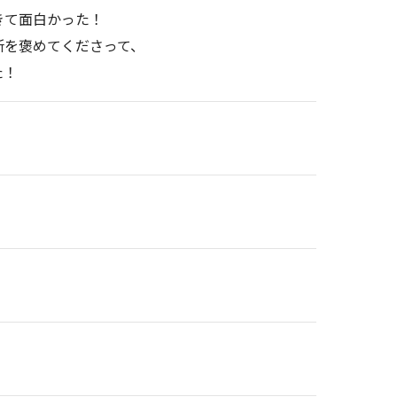
きて面白かった！
所を褒めてくださって、
た！