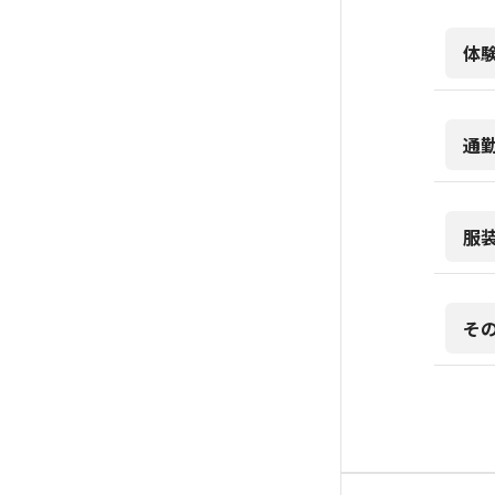
体
通
服
そ