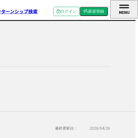
ンターンシップ検索
ログイン
新規登録
MENU
CLOSE
個人ログイン
個人新規登録
企業ログイン
企業新規登録
！
学校関係者ログイン
最終更新日：
2026/04/28