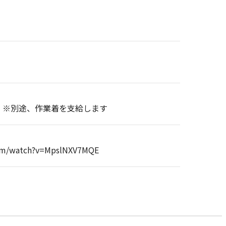
。※別途、作業着を支給します
om/watch?v=MpslNXV7MQE