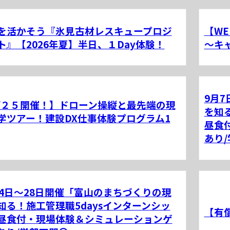
を活かそう『氷見古材レスキュープロジ
【W
ト』【2026年夏】半日、１Day体験！
～キ
9月
/２５開催！】ドローン操縦と最先端の現
を知
学ツアー！建設DX仕事体験プログラム1
昼食
あり
24日～28日開催「富山のまちづくりの現
知る！施工管理職5daysインターンシッ
【有
昼食付・現場体験＆シミュレーションゲ