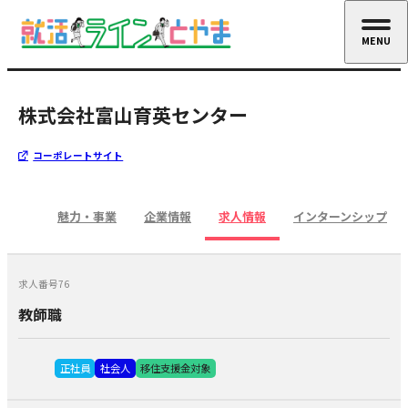
MENU
CLOSE
株式会社富山育英センター
コーポレートサイト
魅力・事業
企業情報
求人情報
インターンシップ
求人番号76
教師職
正社員
社会人
移住支援金対象