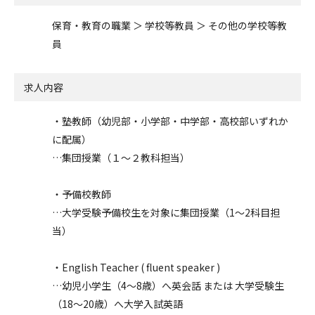
保育・教育の職業 ＞ 学校等教員 ＞ その他の学校等教
員
求人内容
・塾教師（幼児部・小学部・中学部・高校部いずれか
に配属）
…集団授業（１～２教科担当）
・予備校教師
…大学受験予備校生を対象に集団授業（1～2科目担
当）
・English Teacher ( fluent speaker )
…幼児小学生（4～8歳）へ英会話 または 大学受験生
（18～20歳）へ大学入試英語