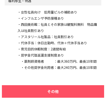
福利厚生・待遇
・女性社員向け 低用量ピルの補助あり
・インフルエンザ予防接種あり
・西田美術館：社員とその家族は観覧料無料 物品購
入は社員割引あり
・アスタリール社製品：社員割引あり
・代休手当：休日出勤時、代休＋代休手当あり
・育児目的休暇制度：2週間有給
・奨学金代理返還支援制度あり
・薬剤師資格者 ：最大360万円、最長10年間
・その他奨学金利用者：最大240万円、最長10年間
その他