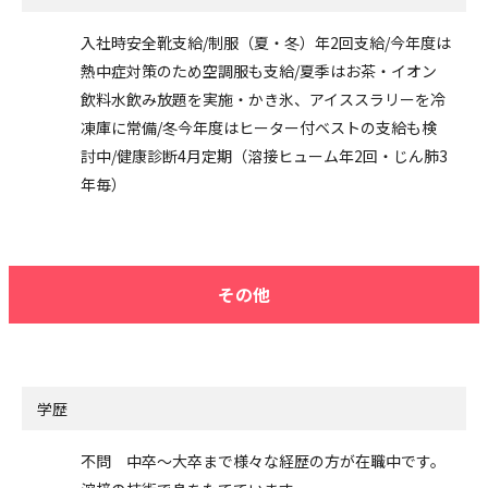
入社時安全靴支給/制服（夏・冬）年2回支給/今年度は
熱中症対策のため空調服も支給/夏季はお茶・イオン
飲料水飲み放題を実施・かき氷、アイススラリーを冷
凍庫に常備/冬今年度はヒーター付ベストの支給も検
討中/健康診断4月定期（溶接ヒューム年2回・じん肺3
年毎）
その他
学歴
不問 中卒～大卒まで様々な経歴の方が在職中です。