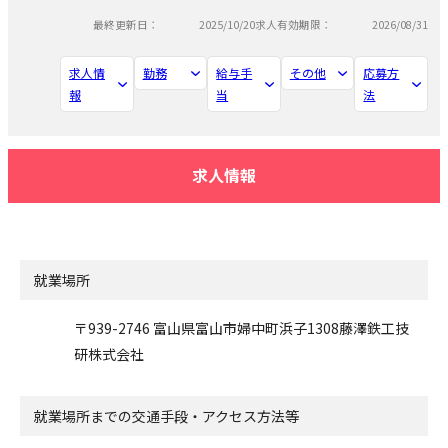
最終更新日：
2025/10/20
求人有効期限：
2026/08/31
求人情
勤務
給与手
その他
応募方
報
当
法
求人情報
就業場所
〒939-2746 富山県富山市婦中町浜子1308藤澤鉄工技
研株式会社
就業場所までの交通手段・アクセス方法等