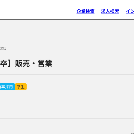
企業検索
求人検索
イ
391
7卒】販売・営業
新卒採用
学生