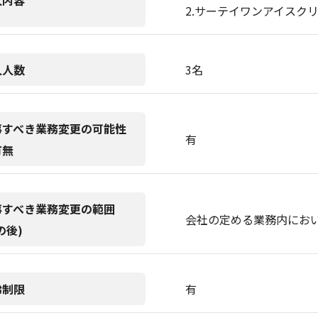
人内容
2.サーテイワンアイスク
人人数
3名
事すべき業務変更の可能性
有
有無
事すべき業務変更の範囲
会社の定める業務内にお
の後)
齢制限
有