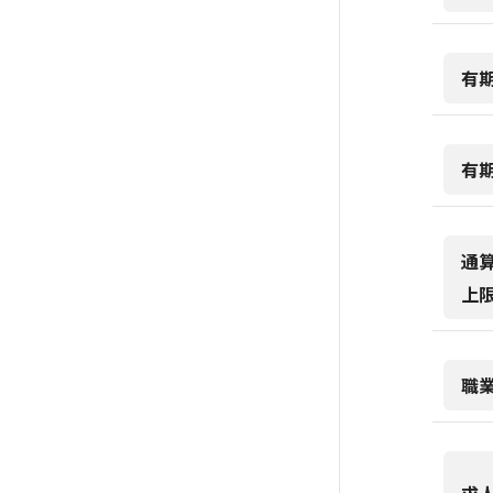
有
有
通
上
職