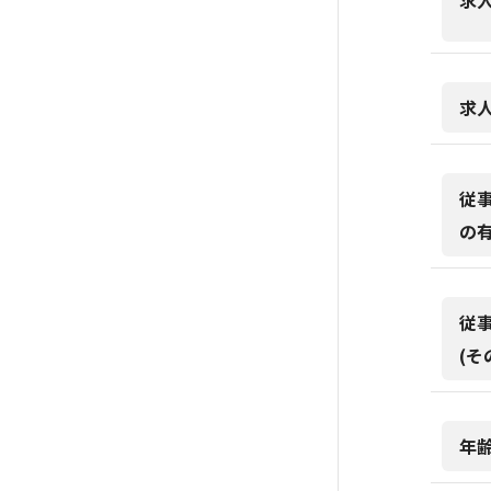
求
求
従
の
従
(そ
年