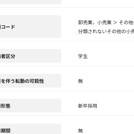
卸売業，小売業 ＞ その他
種コード
分類されないその他の小
職者区分
学生
居を伴う転勤の可能性
無
用形態
新卒採用
用期間
無