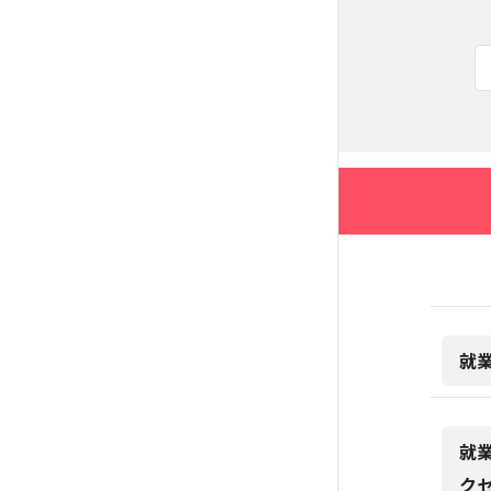
就
就
ク