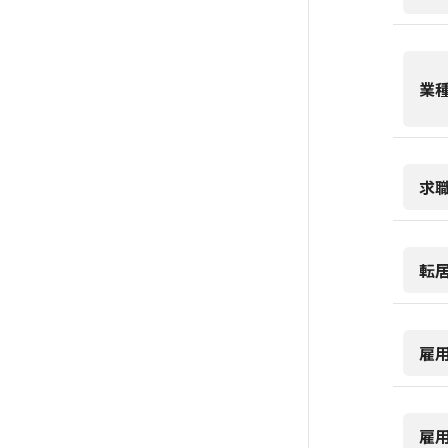
業
求
転
雇
雇