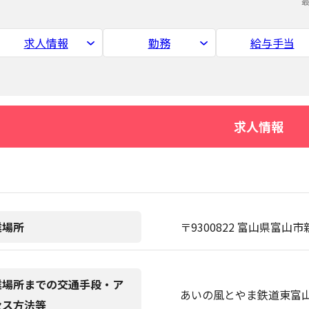
求人情報
勤務
給与手当
求人情報
業場所
〒9300822 富山県富山市
業場所までの交通手段・ア
あいの風とやま鉄道東富山
セス方法等