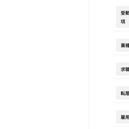
受
項
業
求
転
雇