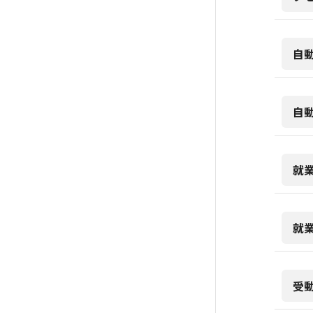
自
自
就
就
受