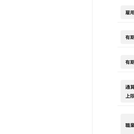
雇
有
有
通
上
職