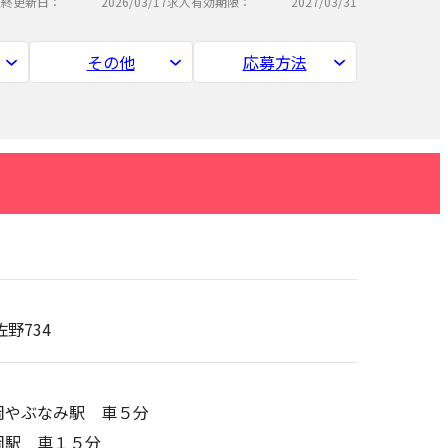
最終更新日：
2026/03/17
求人有効期限：
2027/03/31
その他
応募方法
佐野734
岡やぶなみ駅 車５分
岡駅 車１５分