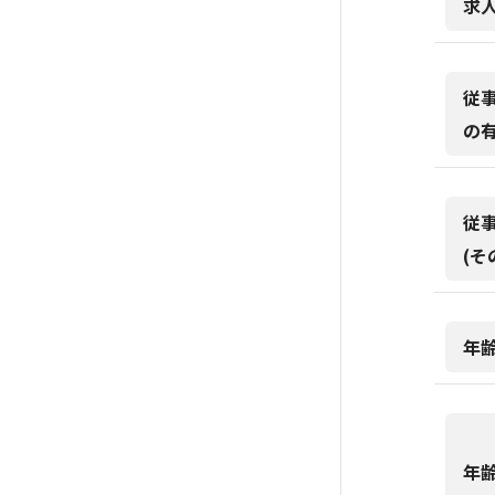
求
従
の
従
(そ
年
年