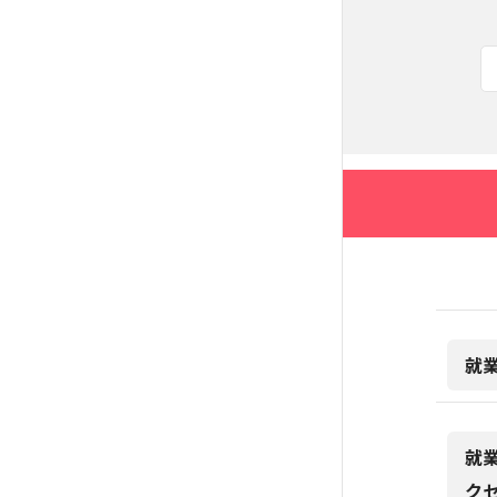
就
就
ク