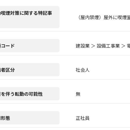
動喫煙対策に関する特記事
（屋内禁煙）屋外に喫煙
種コード
建設業 ＞ 設備工事業 ＞
職者区分
社会人
居を伴う転勤の可能性
無
用形態
正社員