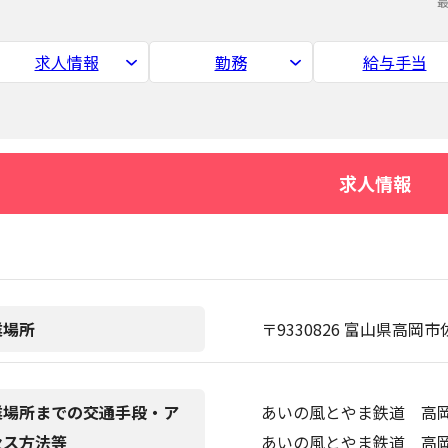
求人情報
勤務
給与手当
求人情報
業場所
〒9330826 富山県高岡市
業場所までの交通手段・ア
あいの風とやま鉄道 高
セス方法等
あいの風とやま鉄道 高