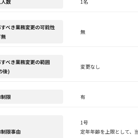
人人数
1名
事すべき業務変更の可能性
無
有無
事すべき業務変更の範囲
変更なし
の後)
齢制限
有
1号
齢制限事由
定年年齢を上限として、