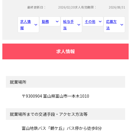
最終更新日：
2026/02/20
求人有効期限：
2026/08/31
求人情
勤務
給与手
その他
応募方
報
当
法
求人情報
就業場所
〒9300904 富山県富山市一本木1010
就業場所までの交通手段・アクセス方法等
富山地鉄バス「鶴ケ丘」バス停から徒歩8分