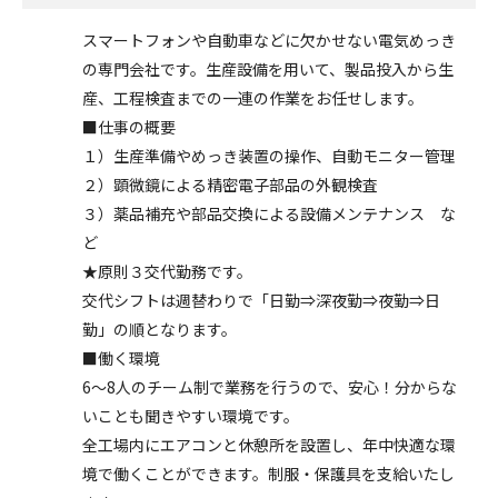
スマートフォンや自動車などに欠かせない電気めっき
の専門会社です。生産設備を用いて、製品投入から生
産、工程検査までの一連の作業をお任せします。
■仕事の概要
１）生産準備やめっき装置の操作、自動モニター管理
２）顕微鏡による精密電子部品の外観検査
３）薬品補充や部品交換による設備メンテナンス な
ど
★原則３交代勤務です。
交代シフトは週替わりで「日勤⇒深夜勤⇒夜勤⇒日
勤」の順となります。
■働く環境
6～8人のチーム制で業務を行うので、安心！分からな
いことも聞きやすい環境です。
全工場内にエアコンと休憩所を設置し、年中快適な環
境で働くことができます。制服・保護具を支給いたし