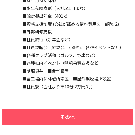
■誕生月特別休暇
■永年勤続表彰（入社5年目より）
■確定拠出年金（401k）
■資格支援制度 (会社が認める講座費用を一部助成)
■外部研修支援
■社員旅行（新年会など）
■社員親睦会（懇親会、小旅行、各種イベントなど）
■各種クラブ活動（ゴルフ、野球など）
■各種社内イベント（懇親会費支援など）
■制服貸与 ■食堂設置
■全工場内に休憩所設置 ■屋外喫煙場所設置
■社員寮（会社より車10分 2万円/月）
その他