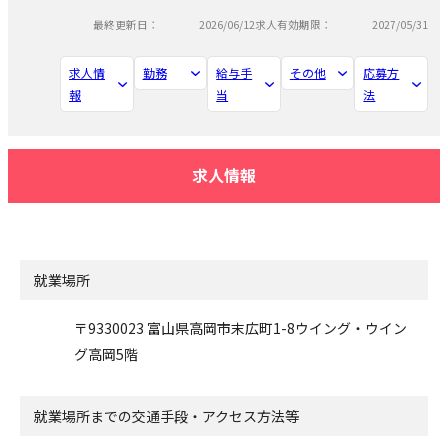
最終更新日：
2026/06/12
求人有効期限：
2027/05/31
求人情
勤務
給与手
その他
応募方
報
当
法
求人情報
就業場所
〒9330023 富山県高岡市末広町1-8ウイング・ウイン
グ高岡5階
就業場所までの交通手段・アクセス方法等