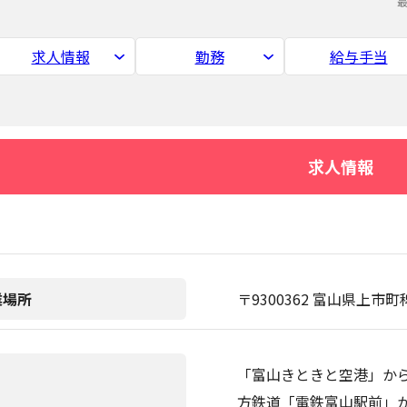
求人情報
勤務
給与手当
求人情報
業場所
〒9300362 富山県上市町
「富山きときと空港」から
方鉄道「電鉄富山駅前」