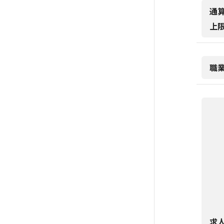
通
上
職
求