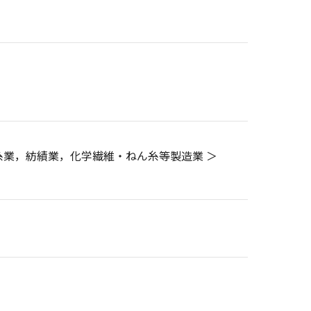
製糸業，紡績業，化学繊維・ねん糸等製造業 ＞