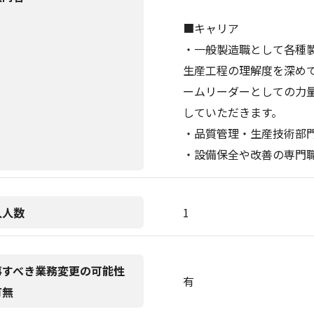
■キャリア
・一般製造職として各種
生産工程の理解度を深め
ームリーダーとしての力
していただきます。
・品質管理・生産技術
・設備保全や改善の専門
人人数
1
事すべき業務変更の可能性
有
有無