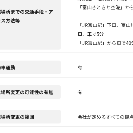
「富山きときと空港」から
業場所までの交通手段・ア
セス方法等
「JR富山駅」下車、富山
車、車で5分
「JR富山駅」から車で40
動車通勤
有
業場所変更の可能性の有無
有
業場所変更の範囲
会社が定めるすべての拠