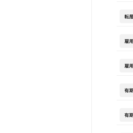
転
雇
雇
有
有