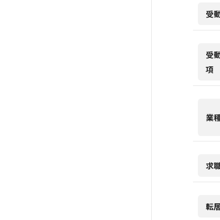
受
受
項
業
求
転