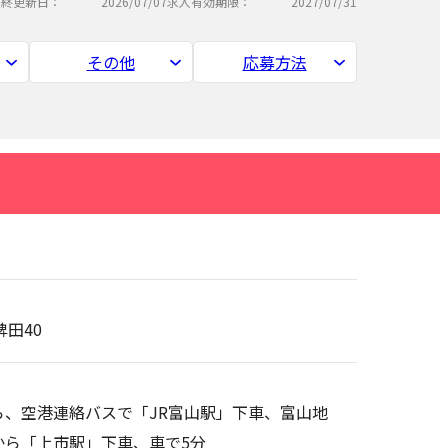
最終更新日：
2026/07/07
求人有効期限：
2027/07/31
その他
応募方法
稗田40
、空港連絡バスで「JR富山駅」下車、富山地
から「上市駅」下車、車で5分