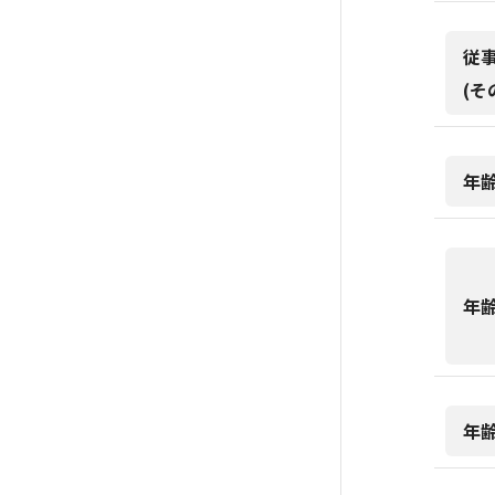
従
(そ
年
年
年