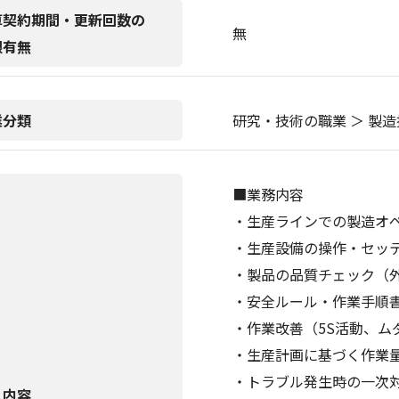
算契約期間・更新回数の
無
限有無
業分類
研究・技術の職業 ＞ 製造
■業務内容
・生産ラインでの製造オ
・生産設備の操作・セ
・製品の品質チェック（外
・安全ルール・作業
・作業改善（5S活動、ム
・生産計画に基づく
・トラブル発生時の一次
人内容