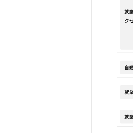
就
ク
自
就
就