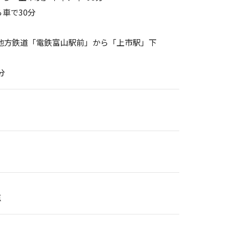
車で30分
地方鉄道「電鉄富山駅前」から「上市駅」下
分
点