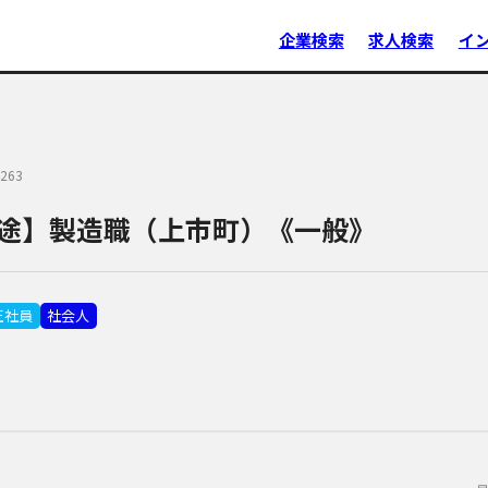
企業検索
求人検索
イ
263
途】製造職（上市町）《一般》
正社員
社会人