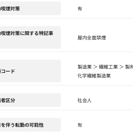
動喫煙対策
有
動喫煙対策に関する特記事
屋内全面禁煙
製造業 ＞ 繊維工業 ＞ 
種コード
化学繊維製造業
職者区分
社会人
居を伴う転勤の可能性
有