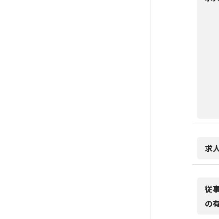
求
従
の