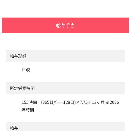
給与手当
給与形態
年収
所定労働時間
155時間＝(365日/年ー128日)×7.75÷12ヶ月 ※2026
年時間
給与