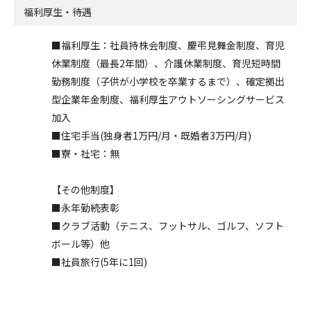
福利厚生・待遇
■福利厚生：社員持株会制度、慶弔見舞金制度、育児
休業制度（最長2年間）、介護休業制度、育児短時間
勤務制度（子供が小学校を卒業するまで）、確定拠出
型企業年金制度、福利厚生アウトソーシングサービス
加入
■住宅手当(独身者1万円/月・既婚者3万円/月)
■寮・社宅：無
【その他制度】
■永年勤続表彰
■クラブ活動（テニス、フットサル、ゴルフ、ソフト
ボール等）他
■社員旅行(5年に1回)