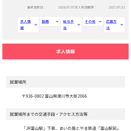
最終更新日：
2026/07/07
求人有効期限：
2027/07/31
求人情
勤務
給与手
その他
応募方
報
当
法
求人情報
就業場所
〒936-0802 富山県滑川市大掛2066
就業場所までの交通手段・アクセス方法等
「JR富山駅」下車、あいの風とやま鉄道「富山駅前」