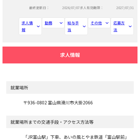
最終更新日：
2026/07/07
求人有効期限：
2027/07/31
求人情
勤務
給与手
その他
応募方
報
当
法
求人情報
就業場所
〒936-0802 富山県滑川市大掛2066
就業場所までの交通手段・アクセス方法等
「JR富山駅」下車、あいの風とやま鉄道「富山駅前」