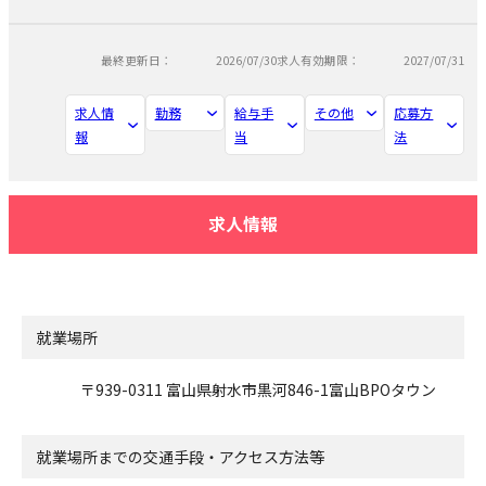
最終更新日：
2026/07/30
求人有効期限：
2027/07/31
求人情
勤務
給与手
その他
応募方
報
当
法
求人情報
就業場所
〒939-0311 富山県射水市黒河846-1富山BPOタウン
就業場所までの交通手段・アクセス方法等