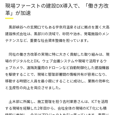
現場ファーストの建設DX導入で、「働き方改
革」が加速
黒部峡谷への玄関口でもある宇奈月温泉そばに拠点を置く大高
建設株式会社は、黒部川の流域で、砂防や治水、発電施設のメン
テナンスなど、重要な社会資本整備を担っています。
同社の働き方改革の実現に特に大きく貢献した取り組みは、現
場のデジタル化とDX。ウェブ会議システムや現場で活用するウ
ェブカメラ、遠隔測量用のドローンなど自動制御化した建設機器
を駆使することで、現場と管理部署間の情報共有が容易になり、
移動する時間と人員を最小限にすることに成功し、業務の効率化
と生産性の向上を両立させました。
土木部に所属し、施工管理を担う吉村果恵さんは、ICTを活用
する現場を経験した2年目から、会社全体の現場のICT化にも積
極的に参加し、今ではプロジェクトを引っ張っています。専用ソ