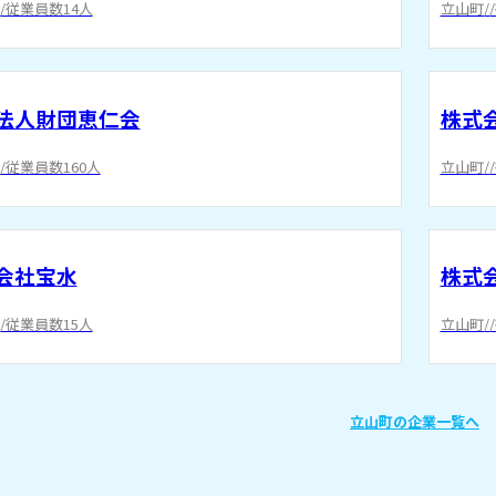
/従業員数14人
立山町/
法人財団恵仁会
株式会社
/従業員数160人
立山町/
会社宝水
株式
/従業員数15人
立山町/
立山町の企業一覧へ