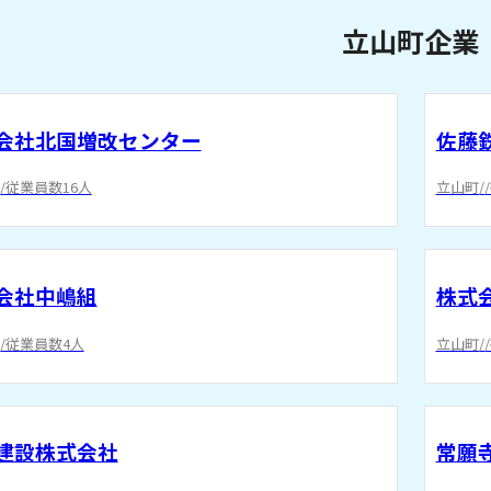
立山町企業
会社北国増改センター
佐藤
/従業員数16人
立山町/
会社中嶋組
株式
/従業員数4人
立山町/
建設株式会社
常願