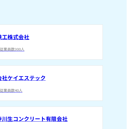
鉄工株式会社
/従業員数300人
会社ケイエステック
/従業員数40人
寺川生コンクリート有限会社