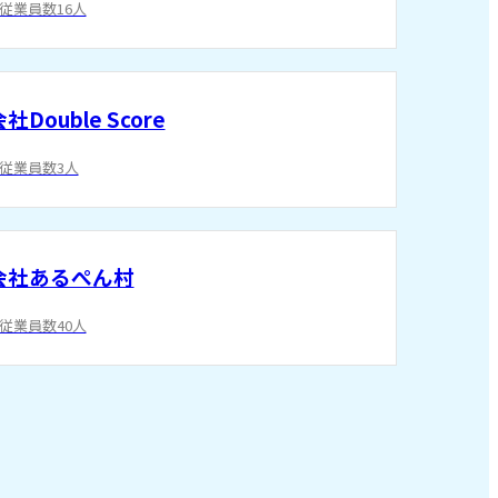
/従業員数16人
Double Score
/従業員数3人
会社あるぺん村
/従業員数40人