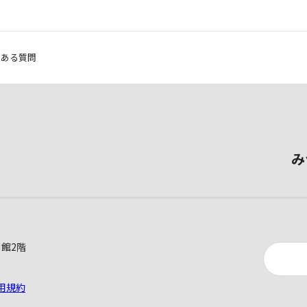
くある質問
み
別館2階
用規約