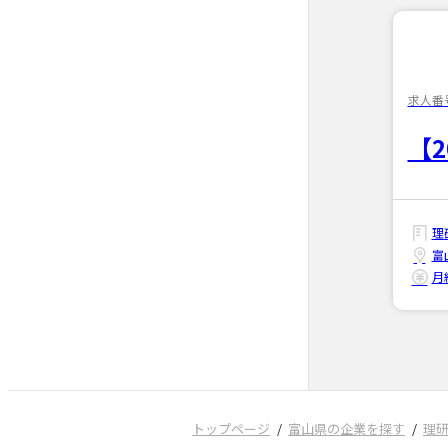
求人番号
【
理
富
月給
トップページ
富山県の企業を探す
理