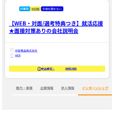
対面型
WEB型
文理を問わない
【WEB・対面/選考特典つき】就活応援
★面接対策ありの会社説明会
中部薬品株式会社
WEB
申込締切：
09月29日
魅力・事業
企業情報
求人情報
インターンシップ