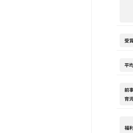
受
平
前
育
福