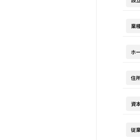
設
業
ホ
住
資
従