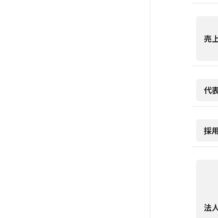
売
代
採
法