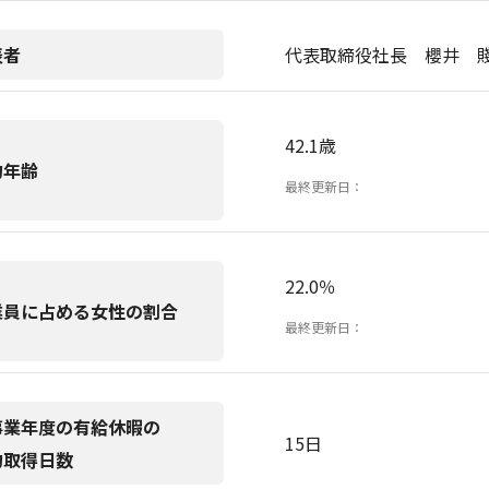
表者
代表取締役社長 櫻井 
42.1歳
均年齢
最終更新日：
22.0％
業員に占める女性の割合
最終更新日：
事業年度の有給休暇の
15日
均取得日数