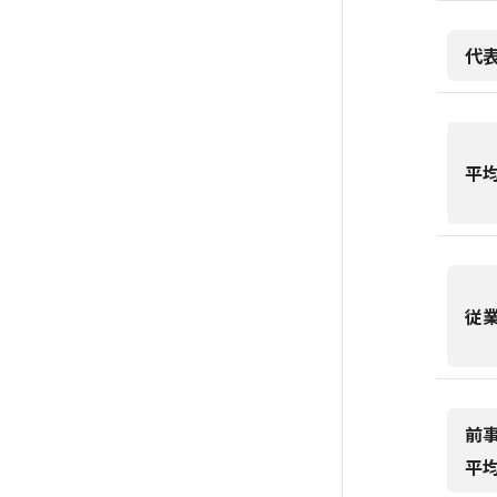
代
平
従
前
平