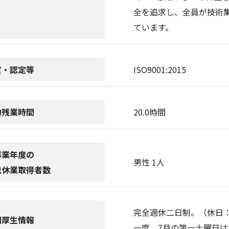
全を追求し、全員が技術
ています。
賞・認定等
ISO9001:2015
均残業時間
20.0時間
事業年度の
男性 1人
児休業取得者数
完全週休二日制。（休日：
利厚生情報
一度、7月の第一土曜日