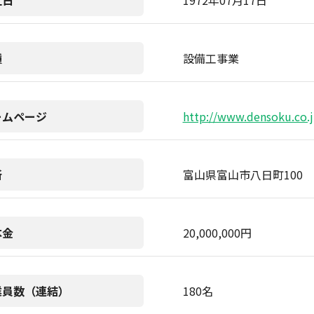
立日
1972年07月17日
種
設備工事業
ームページ
http://www.densoku.co.
所
富山県富山市八日町100
本金
20,000,000円
業員数（連結）
180名