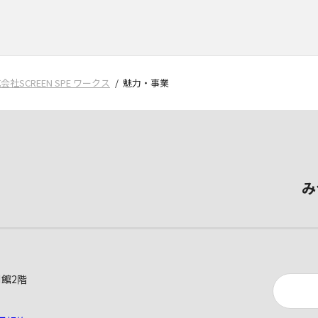
会社SCREEN SPE ワークス
魅力・事業
み
別館2階