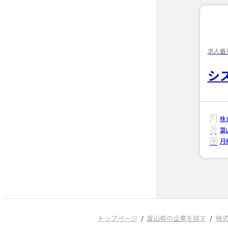
求人番号
シ
株
富
月給
トップページ
富山県の企業を探す
株