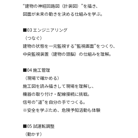
“建物の神経回路図（計装図）”を描き、
図面が未来の動きを決める仕組みを学ぶ。
■03 エンジニアリング
（つなぐ）
建物の状態を一元監視する“監視画面”をつくり、
中央監視装置（建物の頭脳）の仕組みを理解。
■04 施工管理
（現場で確かめる）
施工図を読み描きして現場を理解し、
機器の取り付け・配線接続に挑戦。
信号の“道”を自分の手でつくる。
※安全を学ぶため、危険予知活動も体験
■05 試運転調整
（動かす）