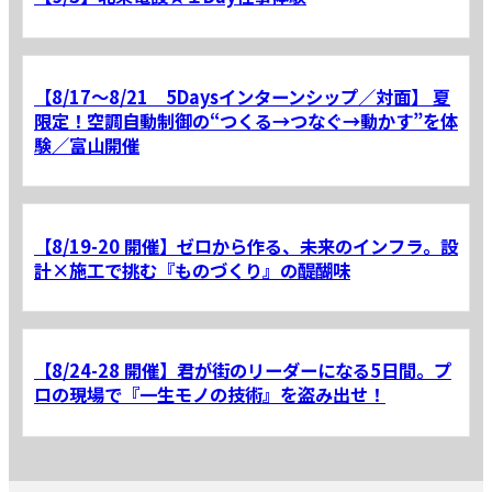
【8/17～8/21 5Daysインターンシップ／対面】 夏
限定！空調自動制御の“つくる→つなぐ→動かす”を体
験／富山開催
【8/19-20 開催】ゼロから作る、未来のインフラ。設
計×施工で挑む『ものづくり』の醍醐味
【8/24-28 開催】君が街のリーダーになる5日間。プ
ロの現場で『一生モノの技術』を盗み出せ！