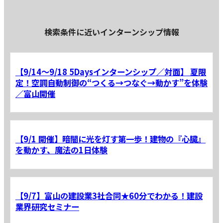
検索条件に近いインターンシップ情報
【9/14～9/18 5Daysインターンシップ／対面】 夏限
定！空調自動制御の“つくる→つなぐ→動かす”を体験
／富山開催
【9/1 開催】暗闇に光を灯す第一歩！建物の『心臓』
を動かす、魔法の1日体験
【9/7】富山の建設業3社合同★60分でわかる！建設
業界研究セミナー