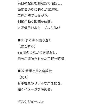
前日の配線を測定器で確認し、
設定値通りに動くか試運転。
工程が線でつながり、
制御が動く瞬間を体験。
※通信用LANケーブルも作成
■06 まとめ＆振り返り
（整理する）
3日間のつながりを整理し、
自分が興味をもった工程を確認。
■07 若手社員と座談会
（聞く）
若手社員のリアルな声を聞き、
働くイメージを深める。
≪スケジュール≫