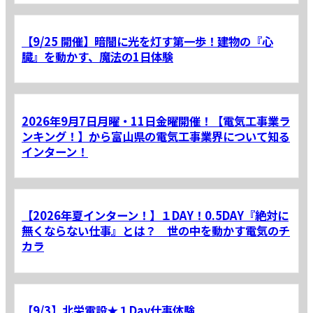
【9/25 開催】暗闇に光を灯す第一歩！建物の『心
臓』を動かす、魔法の1日体験
2026年9月7日月曜・11日金曜開催！【電気工事業ラ
ンキング！】から富山県の電気工事業界について知る
インターン！
【2026年夏インターン！】１DAY！0.5DAY『絶対に
無くならない仕事』とは？ 世の中を動かす電気のチ
カラ
【9/3】北栄電設★１Day仕事体験