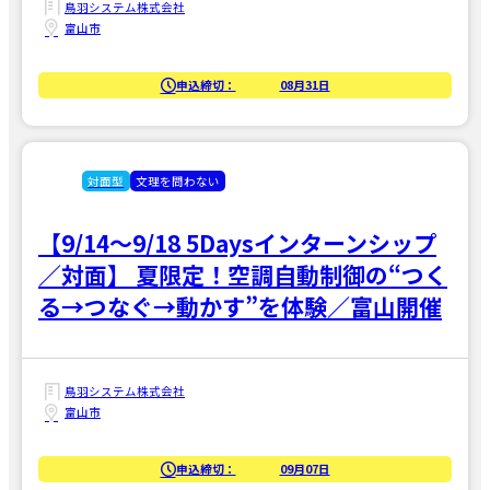
鳥羽システム株式会社
富山市
申込締切：
08月31日
対面型
文理を問わない
【9/14～9/18 5Daysインターンシップ
／対面】 夏限定！空調自動制御の“つく
る→つなぐ→動かす”を体験／富山開催
鳥羽システム株式会社
富山市
申込締切：
09月07日