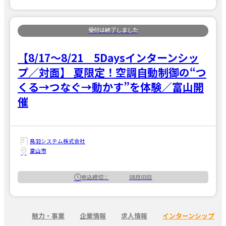
【8/17～8/21 5Daysインターンシッ
プ／対面】 夏限定！空調自動制御の“つ
くる→つなぐ→動かす”を体験／富山開
催
鳥羽システム株式会社
富山市
申込締切：
08月03日
魅力・事業
企業情報
求人情報
インターンシップ