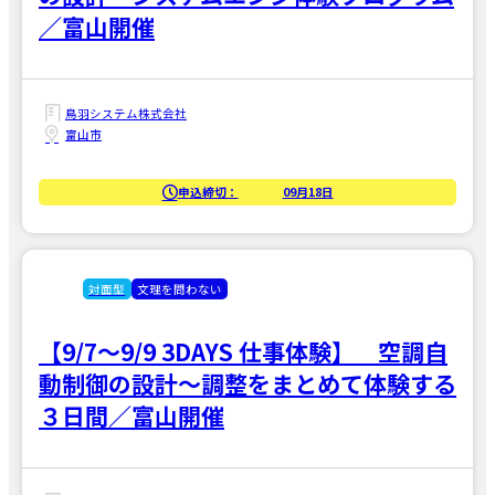
／富山開催
鳥羽システム株式会社
富山市
申込締切：
09月18日
対面型
文理を問わない
【9/7～9/9 3DAYS 仕事体験】 空調自
動制御の設計～調整をまとめて体験する
３日間／富山開催