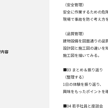
（安全管理）
安全に作業するための危
現場で事故を防ぐ考え方
（品質管理）
建物設備を図面通りの品
設計図と施工図の違いを
習内容
施工図を描いてみる。
■03 まとめ＆振り返り
（整理する）
1日の体験を振り返り、
興味をもったポイントを
■04 若手社員と座談会