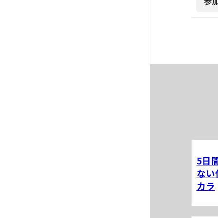
参
5日
ない
カラ