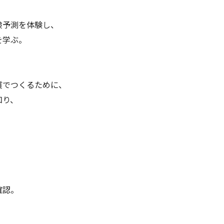
険予測を体験し、
を学ぶ。
質でつくるために、
知り、
確認。