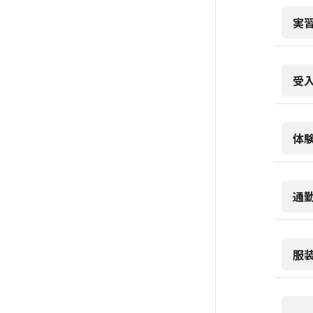
実
受
体
通
服