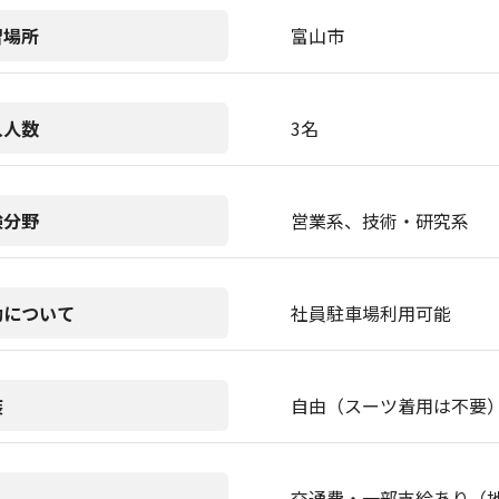
習場所
富山市
入人数
3名
験分野
営業系、技術・研究系
勤について
社員駐車場利用可能
装
自由（スーツ着用は不要
交通費・一部支給あり（