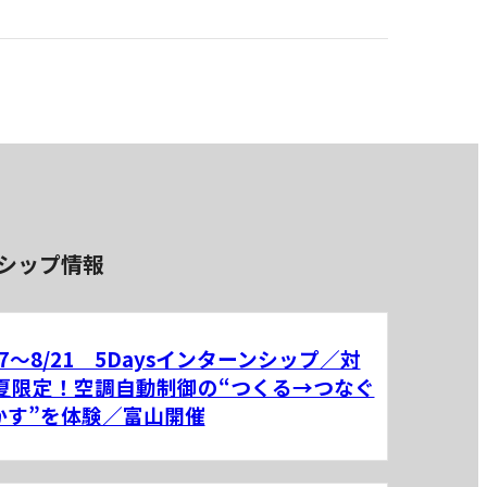
シップ情報
17～8/21 5Daysインターンシップ／対
 夏限定！空調自動制御の“つくる→つなぐ
かす”を体験／富山開催