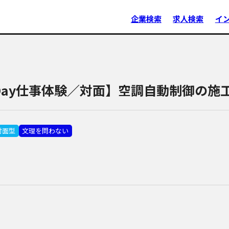
企業検索
求人検索
イ
Day仕事体験／対面】空調自動制御の施
対面型
文理を問わない