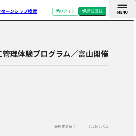
ンターンシップ検索
ログイン
新規登録
MENU
CLOSE
個人ログイン
個人新規登録
企業ログイン
企業新規登録
工管理体験プログラム／富山開催
学校関係者ログイン
最終更新日：
2026/05/15