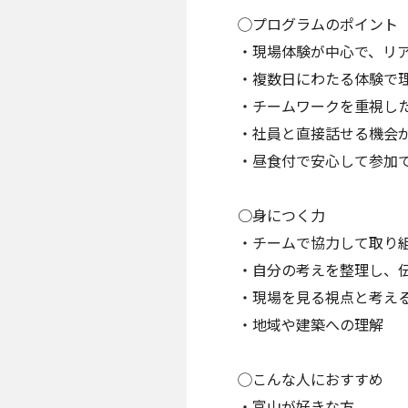
◯プログラムのポイント
・現場体験が中心で、リ
・複数日にわたる体験で
・チームワークを重視し
・社員と直接話せる機会
・昼食付で安心して参加
○身につく力
・チームで協力して取り
・自分の考えを整理し、
・現場を見る視点と考え
・地域や建築への理解
◯こんな人におすすめ
・富山が好きな方