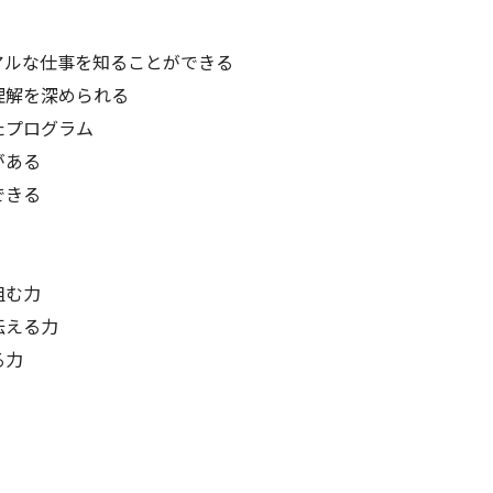
アルな仕事を知ることができる
理解を深められる
たプログラム
がある
できる
組む力
伝える力
る力