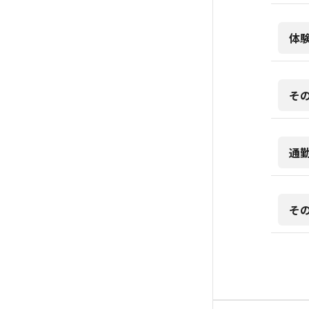
体
そ
通
そ