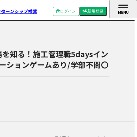
ンターンシップ検索
ログイン
新規登録
MENU
CLOSE
個人ログイン
個人新規登録
企業ログイン
企業新規登録
を知る！施工管理職5daysイン
学校関係者ログイン
ーションゲームあり/学部不問〇