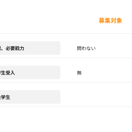
募集対象
理、必要能力
問わない
学生受入
無
象学生