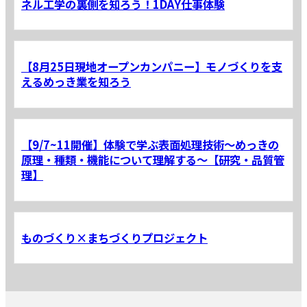
ネル工学の裏側を知ろう！1DAY仕事体験
【8月25日現地オープンカンパニー】モノづくりを支
えるめっき業を知ろう
【9/7~11開催】体験で学ぶ表面処理技術～めっきの
原理・種類・機能について理解する～【研究・品質管
理】
ものづくり×まちづくりプロジェクト