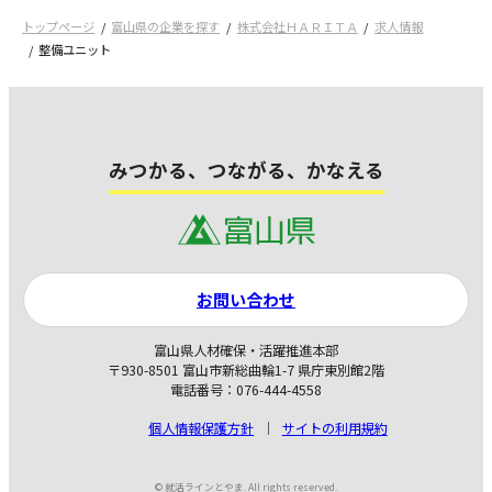
トップページ
富山県の企業を探す
株式会社ＨＡＲＩＴＡ
求人情報
整備ユニット
みつかる、つながる、かなえる
お問い合わせ
富山県人材確保・活躍推進本部
〒930-8501 富山市新総曲輪1-7 県庁東別館2階
電話番号：076-444-4558
個人情報保護方針
サイトの利用規約
© 就活ラインとやま. All rights reserved.