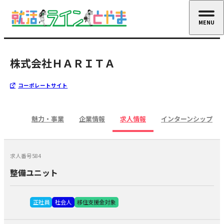
MENU
CLOSE
株式会社ＨＡＲＩＴＡ
コーポレートサイト
魅力・事業
企業情報
求人情報
インターンシップ
求人番号584
整備ユニット
正社員
社会人
移住支援金対象