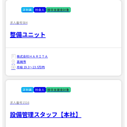
正社員
社会人
移住支援金対象
求人番号584
整備ユニット
株式会社ＨＡＲＩＴＡ
高岡市
月給 19.3〜23.5万円
正社員
社会人
移住支援金対象
求人番号1516
設備管理スタッフ【本社】