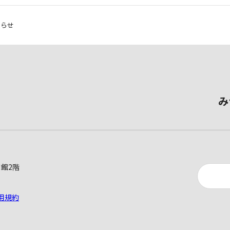
知らせ
み
別館2階
用規約