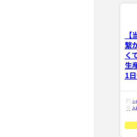
【
繋
く
生
1
シ
入