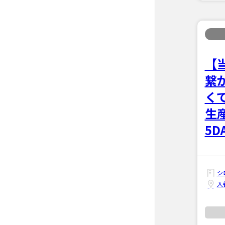
【
繋
く
生
5
シ
入