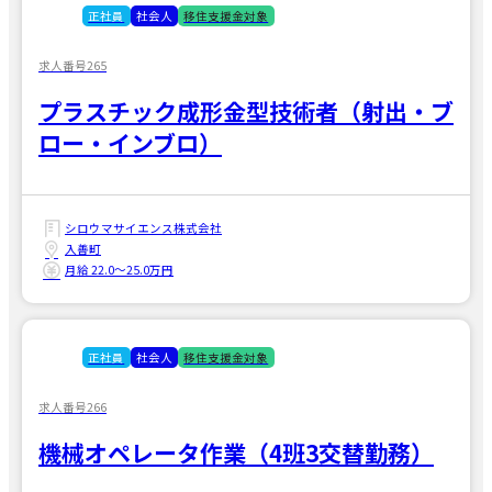
正社員
社会人
移住支援金対象
求人番号265
プラスチック成形金型技術者（射出・ブ
ロー・インブロ）
シロウマサイエンス株式会社
入善町
月給 22.0〜25.0万円
正社員
社会人
移住支援金対象
求人番号266
機械オペレータ作業（4班3交替勤務）