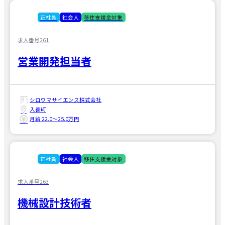
正社員
社会人
移住支援金対象
求人番号261
営業開発担当者
シロウマサイエンス株式会社
入善町
月給 22.0〜25.0万円
正社員
社会人
移住支援金対象
求人番号263
機械設計技術者