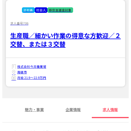
正社員
社会人
移住支援金対象
求人番号706
生産職／細かい作業の得意な方歓迎／２
交替、または３交替
株式会社今井機業場
南砺市
月給 21.9〜22.9万円
魅力・事業
企業情報
求人情報