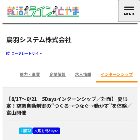
MENU
CLOSE
鳥羽システム株式会社
コーポレートサイト
魅力・事業
企業情報
求人情報
インターンシップ
【8/17～8/21 5Daysインターンシップ／対面】 夏限
定！空調自動制御の“つくる→つなぐ→動かす”を体験／
富山開催
対面型
文理を問わない