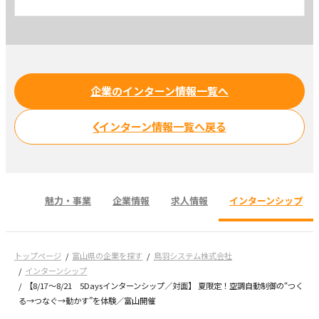
企業のインターン情報一覧へ
インターン情報一覧へ戻る
魅力・事業
企業情報
求人情報
インターンシップ
トップページ
富山県の企業を探す
鳥羽システム株式会社
インターンシップ
【8/17～8/21 5Daysインターンシップ／対面】 夏限定！空調自動制御の“つく
る→つなぐ→動かす”を体験／富山開催