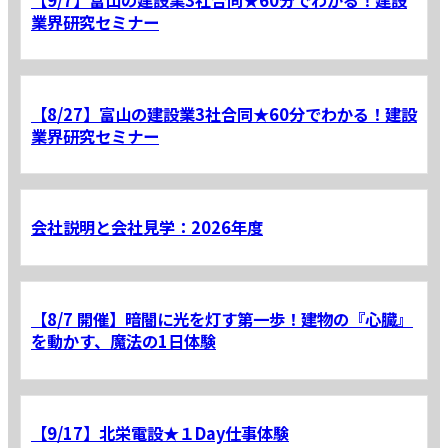
業界研究セミナー
【8/27】富山の建設業3社合同★60分でわかる！建設
業界研究セミナー
会社説明と会社見学：2026年度
【8/7 開催】暗闇に光を灯す第一歩！建物の『心臓』
を動かす、魔法の1日体験
【9/17】北栄電設★１Day仕事体験