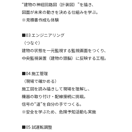
“建物の神経回路図（計装図）”を描き、
図面が未来の動きを決める仕組みを学ぶ。
※見積書作成も体験
■03 エンジニアリング
（つなぐ）
建物の状態を一元監視する監視画面をつくり、
中央監視装置（建物の頭脳）に反映する工程。
■04 施工管理
（現場で確かめる）
施工図を読み描きして現場を理解し、
機器の取り付け・配線接続に挑戦。
信号の“道”を自分の手でつくる。
※安全を学ぶため、危険予知活動も実施
■05 試運転調整