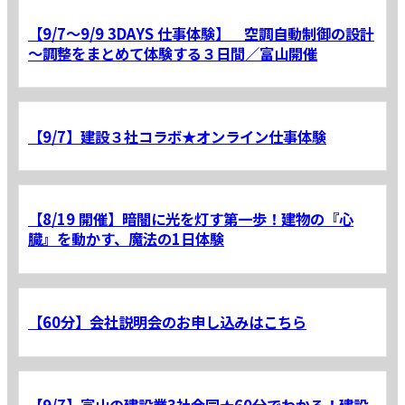
【9/7～9/9 3DAYS 仕事体験】 空調自動制御の設計
～調整をまとめて体験する３日間／富山開催
【9/7】建設３社コラボ★オンライン仕事体験
【8/19 開催】暗闇に光を灯す第一歩！建物の『心
臓』を動かす、魔法の1日体験
【60分】会社説明会のお申し込みはこちら
【9/7】富山の建設業3社合同★60分でわかる！建設