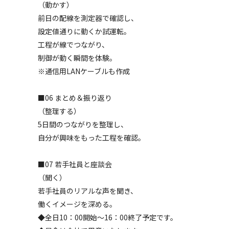
（動かす）
前日の配線を測定器で確認し、
設定値通りに動くか試運転。
工程が線でつながり、
制御が動く瞬間を体験。
※通信用LANケーブルも作成
■06 まとめ＆振り返り
（整理する）
5日間のつながりを整理し、
自分が興味をもった工程を確認。
■07 若手社員と座談会
（聞く）
若手社員のリアルな声を聞き、
働くイメージを深める。
◆全日10：00開始～16：00終了予定です。