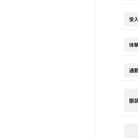
受
体
通
服