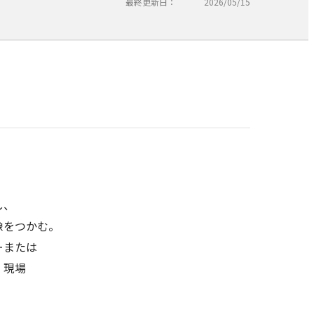
最終更新日：
2026/05/15
し、
像をつかむ。
ーまたは
）現場