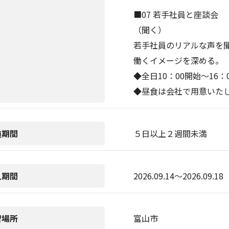
■07 若手社員と座談会
（聞く）
若手社員のリアルな声を
働くイメージを深める。
◆全日10：00開始～16
◆昼食は会社で用意いた
施期間
５日以上２週間未満
入期間
2026.09.14〜2026.09.18
習場所
富山市