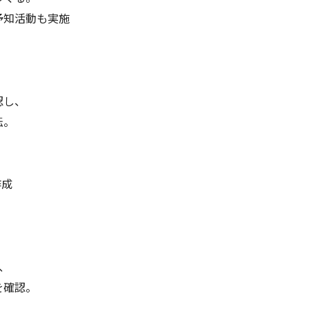
予知活動も実施
認し、
転。
作成
、
を確認。