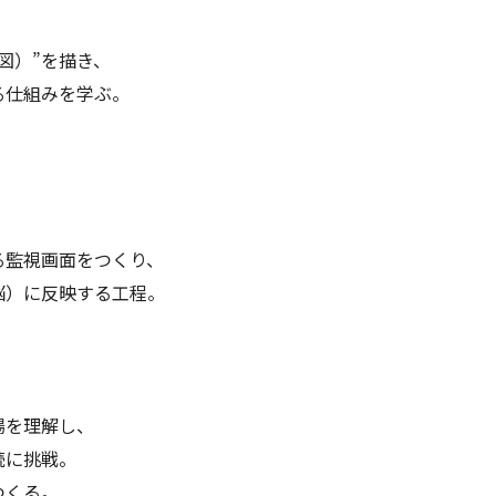
図）”を描き、
る仕組みを学ぶ。
る監視画面をつくり、
脳）に反映する工程。
場を理解し、
続に挑戦。
つくる。