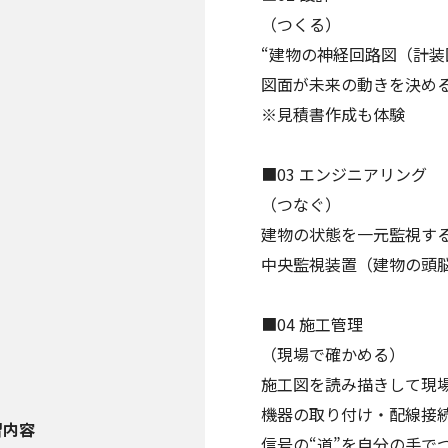
（つくる）
“建物の神経回路図（計装
図面が未来の動きを決め
※見積書作成も体験
■03 エンジニアリング
（つなぐ）
建物の状態を一元監視す
中央監視装置（建物の頭
■04 施工管理
（現場で確かめる）
施工図を読み描きして現
機器の取り付け・配線接
習内容
信号の“道”を自分の手で