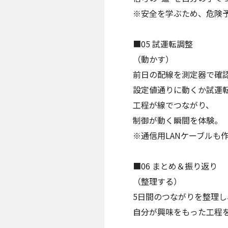
※安全を学ぶため、危険
■05 試運転調整
（動かす）
前日の配線を測定器で確
設定値通りに動くか試運
工程が線でつながり、
制御が動く瞬間を体験。
※通信用LANケーブルも
■06 まとめ＆振り返り
（整理する）
5日間のつながりを整理し
自分が興味をもった工程