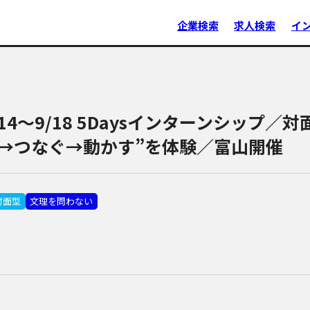
企業検索
求人検索
イ
/14～9/18 5Daysインターンシップ
→つなぐ→動かす”を体験／富山開催
対面型
文理を問わない