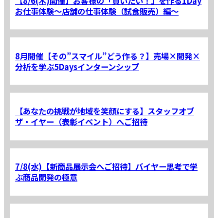
【8/6(木)開催】お客様の「買いたい！」を作る1Day
お仕事体験～店舗の仕事体験（試食販売）編～
8月開催【その”スマイル”どう作る？】売場×開発×
分析を学ぶ5Daysインターンシップ
【あなたの挑戦が地域を笑顔にする】スタッフオブ
ザ・イヤー（表彰イベント）へご招待
7/8(水)【新商品展示会へご招待】バイヤー思考で学
ぶ商品開発の極意