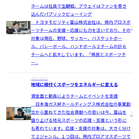
ホームは社員で生観戦、アウェイはファンを巻き
込んだパブリックビューイング
トヨタモビリティ富山株式会社は、県内プロスポ
ーツチームの支援・応援にも力を注いでおり、その
対象は現在、野球、サッカー、バスケットボー
ル、バレーボール、ハンドボール２チームの計６
チームへと拡大しています。「県民とスポーツチ
ー...
2024.02.07
地域に根付くスポーツをエネルギーに変える
資金面と動員によりチームとイベントを支援
日本海ガス絆ホールディングス株式会社の事業創
立から重ねてきた社会貢献への思いは今、富山を
盛り上げる地元スポーツの応援・支援という形に
も表れています。応援・支援の対象は、大きく分け
て２ジャンル。１つ目は、県内プロアマスポーツで