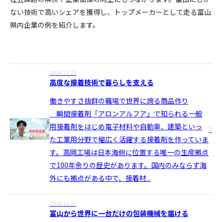
ない技術で高いシェアを獲得し、トップメーカーとして走る富山
県内企業の例を紹介します。
2024.11.15
高度な接着技術で暮らしを支える
働きやすさ抜群の職場で世界に誇る商品作り
瞬間接着剤「アロンアルフア」で知られる一般
用接着剤をはじめ電子材料や自動車、建築といっ
た工業用分野で幅広く活躍する接着剤を作っていま
す。高岡工場は日本海側に位置する唯一の生産拠点
で100年余りの歴史があります。国内のみならず海
外にも拠点がある中で、接着材...
2024.11.15
富山から世界に一台だけの包装機械を届ける