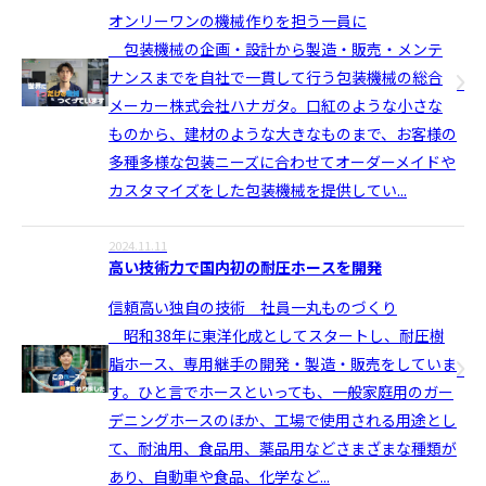
オンリーワンの機械作りを担う一員に
包装機械の企画・設計から製造・販売・メンテ
ナンスまでを自社で一貫して行う包装機械の総合
メーカー株式会社ハナガタ。口紅のような小さな
ものから、建材のような大きなものまで、お客様の
多種多様な包装ニーズに合わせてオーダーメイドや
カスタマイズをした包装機械を提供してい...
2024.11.11
高い技術力で国内初の耐圧ホースを開発
信頼高い独自の技術 社員一丸ものづくり
昭和38年に東洋化成としてスタートし、耐圧樹
脂ホース、専用継手の開発・製造・販売をしていま
す。ひと言でホースといっても、一般家庭用のガー
デニングホースのほか、工場で使用される用途とし
て、耐油用、食品用、薬品用などさまざまな種類が
あり、自動車や食品、化学など...