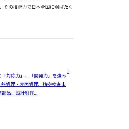
、その技術力で日本全国に羽ばたく
と「対応力」、「開発力」を強み
、熱処理・表面処理、精密検査ま
品、設計制作...