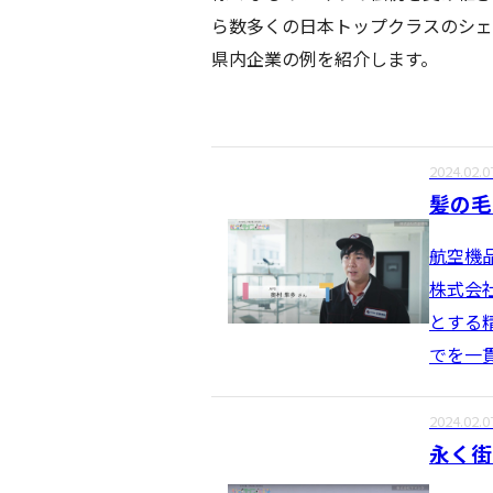
ら数多くの日本トップクラスのシェ
県内企業の例を紹介します。
2024.02.0
髪の毛
航空機
株式会
とする
でを一
2024.02.0
永く街