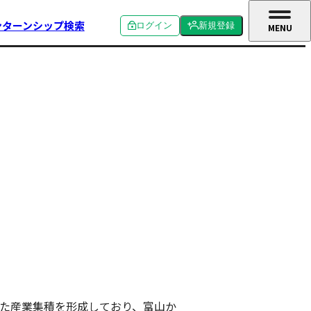
ンターンシップ検索
ログイン
新規登録
MENU
CLOSE
個人ログイン
個人新規登録
企業ログイン
企業新規登録
学校関係者ログイン
た産業集積を形成しており、富山か