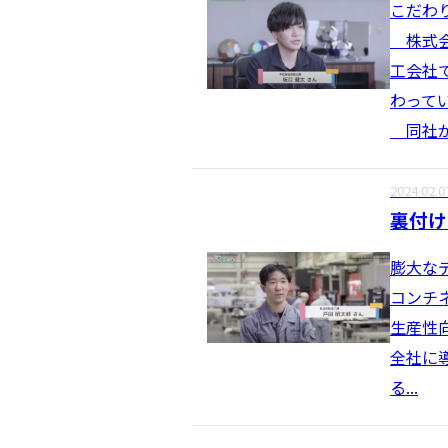
こだわ
株式会
工会社
わって
同社が
2024.02.0
裏付け
膨大な
コンチ
生産性
全社に
る...