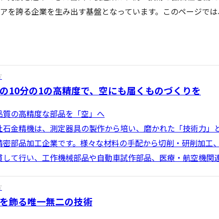
アを誇る企業を生み出す基盤となっています。このページでは
7
の10分の1の高精度で、空にも届くものづくりを
品質の高精度な部品を「空」へ
社石金精機は、測定器具の製作から培い、磨かれた「技術力」
精密部品加工企業です。様々な材料の手配から切削・研削加工
貫して行い、工作機械部品や自動車試作部品、医療・航空機関連部
7
を飾る唯一無二の技術