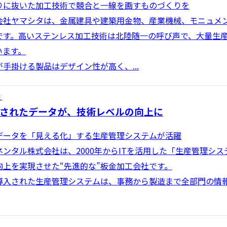
りに抜いた加工技術で競合と一線を画すものづくりを
社ヤマシタは、金属建具や建築用金物、産業機械、モニュメ
です。高いステンレス加工技術は北陸随一の呼び声で、大量生
います。
手掛ける製品はデザイン性が高く、...
7
されたデータが、技術レベルの向上に
データを「見える化」する生産管理システムが活躍
ネンタル株式会社は、2000年からITを活用した「生産管理シ
向上を実現させた“先進的な”板金加工会社です。
導入された生産管理システムは、事務から製造まで全部門の情