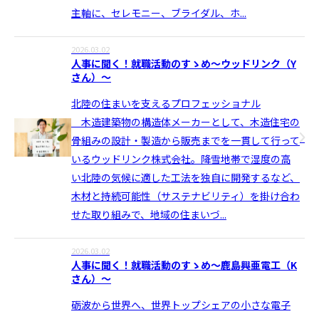
主軸に、セレモニー、ブライダル、ホ...
2026.03.02
人事に聞く！就職活動のすゝめ〜ウッドリンク（Y
さん）〜
北陸の住まいを支えるプロフェッショナル
木造建築物の構造体メーカーとして、木造住宅の
骨組みの設計・製造から販売までを一貫して行って
いるウッドリンク株式会社。降雪地帯で湿度の高
い北陸の気候に適した工法を独自に開発するなど、
木材と持続可能性（サステナビリティ）を掛け合わ
せた取り組みで、地域の住まいづ...
2026.03.02
人事に聞く！就職活動のすゝめ〜鹿島興亜電工（K
さん）〜
砺波から世界へ、世界トップシェアの小さな電子