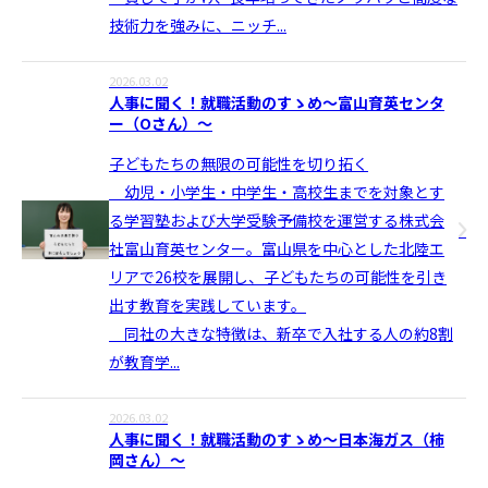
技術力を強みに、ニッチ...
2026.03.02
人事に聞く！就職活動のすゝめ〜富山育英センタ
ー（Oさん）〜
子どもたちの無限の可能性を切り拓く
幼児・小学生・中学生・高校生までを対象とす
る学習塾および大学受験予備校を運営する株式会
社富山育英センター。富山県を中心とした北陸エ
リアで26校を展開し、子どもたちの可能性を引き
出す教育を実践しています。
同社の大きな特徴は、新卒で入社する人の約8割
が教育学...
2026.03.02
人事に聞く！就職活動のすゝめ〜日本海ガス（柿
岡さん）〜