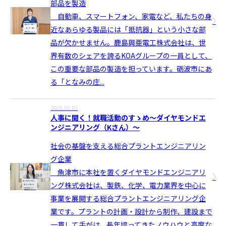
部品を製造
自動車、スマートフォン、家電など、私たちの身
近なあらゆる製品には「抵抗器」という小さな部
品が欠かせません。鹿島興亜電工株式会社は、世
界有数のシェアを誇るKOAグループの一員として、
この重要な部品の製造を担っています。砺波市にあ
る「となみの庄...
2026.03.02
人事に聞く！就職活動のすゝめ〜ダイヤモンドエ
ンジニアリング（Kさん）〜
社会の基盤を支える総合プラントエンジニアリン
グ企業
魚津市に本社を置くダイヤモンドエンジニアリ
ング株式会社は、製鉄、化学、電力業界を中心に
事業を展開する総合プラントエンジニアリング企
業です。プラントの計画・設計から制作、建設まで
一貫して手がけ、長年培ってきたノウハウと高度な