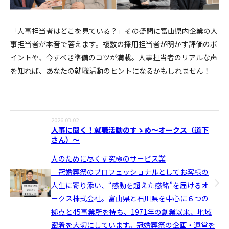
「人事担当者はどこを見ている？」その疑問に富山県内企業の人
事担当者が本音で答えます。複数の採用担当者が明かす評価のポ
イントや、今すべき準備のコツが満載。人事担当者のリアルな声
を知れば、あなたの就職活動のヒントになるかもしれません！
2026.03.02
人事に聞く！就職活動のすゝめ〜オークス（道下
さん）〜
人のために尽くす究極のサービス業
冠婚葬祭のプロフェッショナルとしてお客様の
人生に寄り添い、“感動を超えた感銘”を届けるオ
ークス株式会社。富山県と石川県を中心に６つの
拠点と45事業所を持ち、1971年の創業以来、地域
密着を大切にしています。冠婚葬祭の企画・運営を