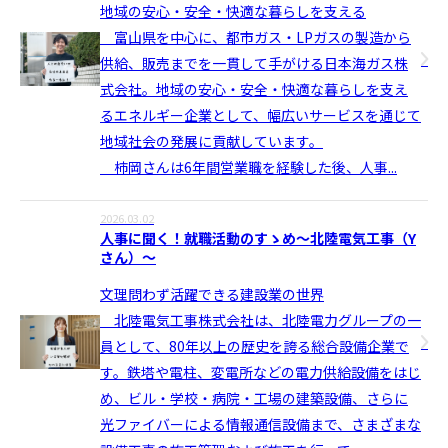
地域の安心・安全・快適な暮らしを支える
富山県を中心に、都市ガス・LPガスの製造から
供給、販売までを一貫して手がける日本海ガス株
式会社。地域の安心・安全・快適な暮らしを支え
るエネルギー企業として、幅広いサービスを通じて
地域社会の発展に貢献しています。
柿岡さんは6年間営業職を経験した後、人事...
2026.03.02
人事に聞く！就職活動のすゝめ〜北陸電気工事（Y
さん）〜
文理問わず活躍できる建設業の世界
北陸電気工事株式会社は、北陸電力グループの一
員として、80年以上の歴史を誇る総合設備企業で
す。鉄塔や電柱、変電所などの電力供給設備をはじ
め、ビル・学校・病院・工場の建築設備、さらに
光ファイバーによる情報通信設備まで、さまざまな